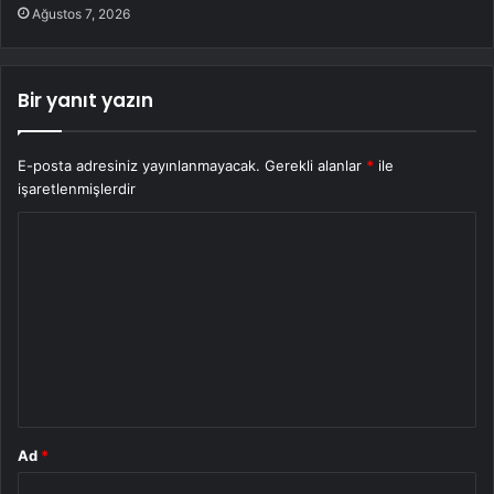
Ağustos 7, 2026
Bir yanıt yazın
E-posta adresiniz yayınlanmayacak.
Gerekli alanlar
*
ile
işaretlenmişlerdir
Y
o
r
u
m
*
Ad
*