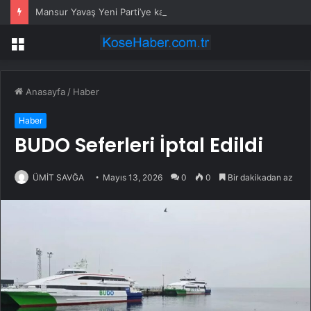
Mansur Yavaş Yeni Parti’ye katılacak mı? Özgür Özel’den dikkat çeken çıkış
Menü
Anasayfa
/
Haber
Haber
BUDO Seferleri İptal Edildi
ÜMİT SAVĞA
Mayıs 13, 2026
0
0
Bir dakikadan az