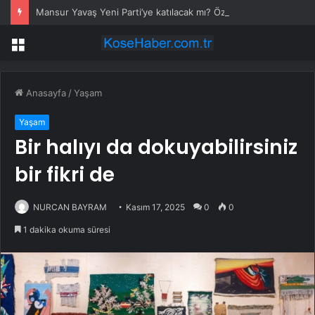
Mansur Yavaş Yeni Parti’ye katılacak mı? Özgür Özel’den dikkat çeken çıkış
Menü
Anasayfa
/
Yaşam
Yaşam
Bir halıyı da dokuyabilirsiniz
bir fikri de
NURCAN BAYRAM
Kasım 17, 2025
0
0
1 dakika okuma süresi