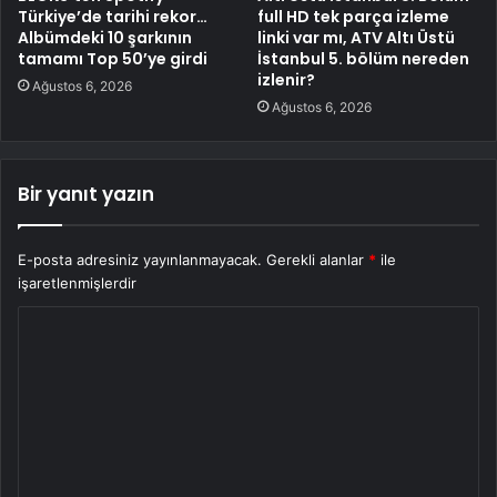
Türkiye’de tarihi rekor…
full HD tek parça izleme
Albümdeki 10 şarkının
linki var mı, ATV Altı Üstü
tamamı Top 50’ye girdi
İstanbul 5. bölüm nereden
izlenir?
Ağustos 6, 2026
Ağustos 6, 2026
Bir yanıt yazın
E-posta adresiniz yayınlanmayacak.
Gerekli alanlar
*
ile
işaretlenmişlerdir
Y
o
r
u
m
*