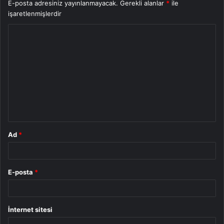
E-posta adresiniz yayınlanmayacak.
Gerekli alanlar
*
ile
işaretlenmişlerdir
Y
o
r
u
m
*
Ad
*
E-posta
*
İnternet sitesi