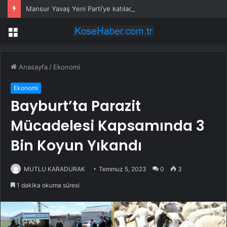
Mansur Yavaş Yeni Parti’ye katılacak mı? Özgür Özel’den dikkat çeken çıkış
Menü
Anasayfa
/
Ekonomi
Ekonomi
Bayburt’ta Parazit
Mücadelesi Kapsamında 3
Bin Koyun Yıkandı
MUTLU KARADURAK
Temmuz 5, 2023
0
3
1 dakika okuma süresi