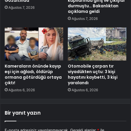
Gözaltında
kapılarında giriş ve çıkışlar
durmuştu… Bakanlıktan
Ağustos 7, 2026
açıklama geldi
Ağustos 7, 2026
Kameraların önünde kayıp
Otomobile çarpan tır
eşi için ağladı, öldürüp
viyadükten uçtu: 3 kişi
ormana götürdüğü ortaya
hayatını kaybetti, 3 kişi
çıktı!
yaralandı
Ağustos 6, 2026
Ağustos 6, 2026
Bir yanıt yazın
E-posta adresiniz yayınlanmayacak.
Gerekli alanlar
*
ile