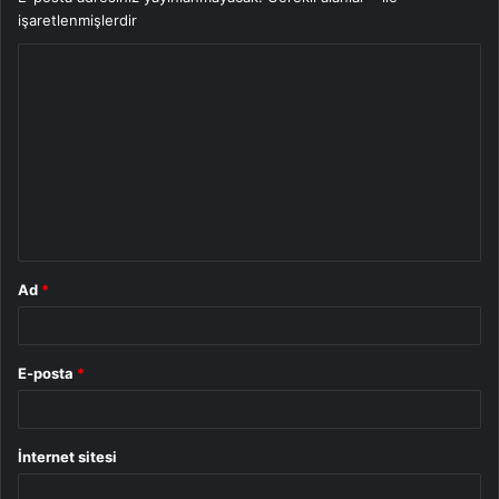
işaretlenmişlerdir
Y
o
r
u
m
*
Ad
*
E-posta
*
İnternet sitesi