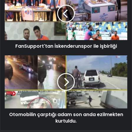
FanSupport'tan İskenderunspor ile işbirliği
Otomobilin çarptığı adam son anda ezilmekten
kurtuldu.