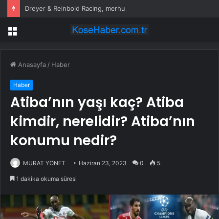
Dreyer & Reinbold Racing, merhum takım sahibinin tam zamanlı IndyCar takımı olma arzusunu gerçekleştirmeye hazırlanıyor
Menü
Anasayfa
/
Haber
Haber
Atiba’nın yaşı kaç? Atiba
kimdir, nerelidir? Atiba’nın
konumu nedir?
MURAT YÖNET
Haziran 23, 2023
0
5
1 dakika okuma süresi