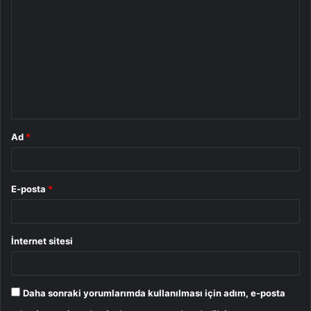
o
r
u
m
*
Ad
*
E-posta
*
İnternet sitesi
Daha sonraki yorumlarımda kullanılması için adım, e-posta