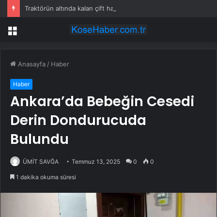
Traktörün altında kalan çift hayatını kaybetti
Menü
Anasayfa
/
Haber
Haber
Ankara’da Bebeğin Cesedi
Derin Dondurucuda
Bulundu
ÜMİT SAVĞA
Temmuz 13, 2025
0
0
1 dakika okuma süresi