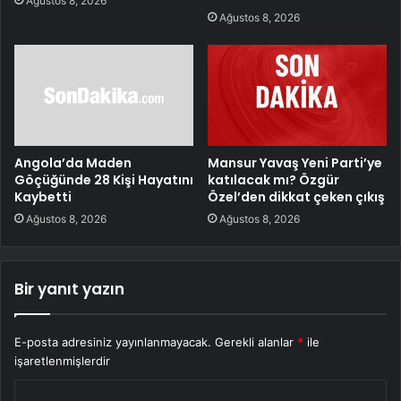
Ağustos 8, 2026
Ağustos 8, 2026
Angola’da Maden
Mansur Yavaş Yeni Parti’ye
Göçüğünde 28 Kişi Hayatını
katılacak mı? Özgür
Kaybetti
Özel’den dikkat çeken çıkış
Ağustos 8, 2026
Ağustos 8, 2026
Bir yanıt yazın
E-posta adresiniz yayınlanmayacak.
Gerekli alanlar
*
ile
işaretlenmişlerdir
Y