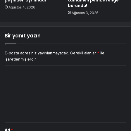
peşinden ayrılmadı
tamamen pembe renge
büründü!
Ağustos 4, 2026
Ağustos 3, 2026
Bir yanıt yazın
E-posta adresiniz yayınlanmayacak.
Gerekli alanlar
*
ile
işaretlenmişlerdir
Y
o
r
u
m
*
Ad
*