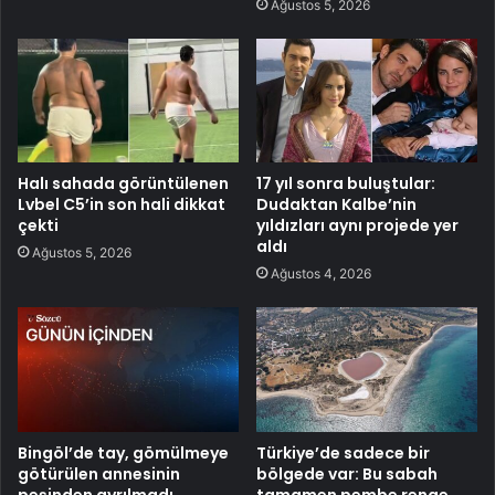
Ağustos 5, 2026
Halı sahada görüntülenen
17 yıl sonra buluştular:
Lvbel C5’in son hali dikkat
Dudaktan Kalbe’nin
çekti
yıldızları aynı projede yer
aldı
Ağustos 5, 2026
Ağustos 4, 2026
Bingöl’de tay, gömülmeye
Türkiye’de sadece bir
götürülen annesinin
bölgede var: Bu sabah