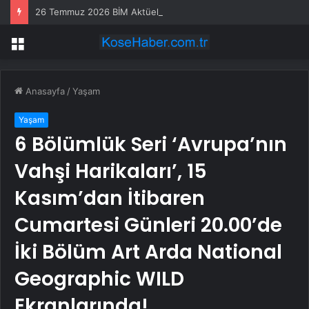
26 Temmuz 2026 BİM Aktüel ürünler! BİM’e bu hafta Pazar günü hangi ürünler gelecek?
Menü
Anasayfa
/
Yaşam
Yaşam
6 Bölümlük Seri ‘Avrupa’nın
Vahşi Harikaları’, 15
Kasım’dan İtibaren
Cumartesi Günleri 20.00’de
İki Bölüm Art Arda National
Geographic WILD
Ekranlarında!