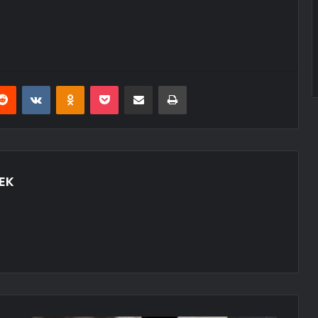
erest
Reddit
VKontakte
Odnoklassniki
Pocket
E-Posta ile paylaş
Yazdır
EK