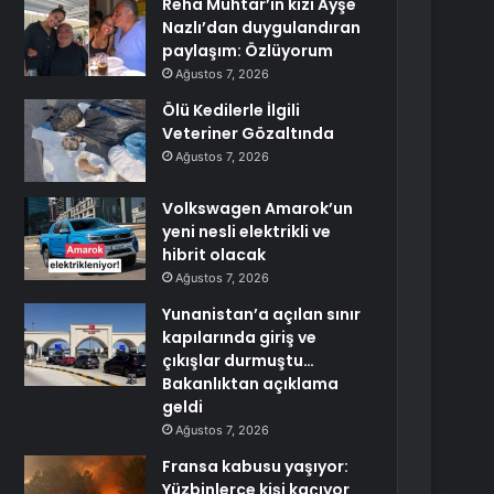
Reha Muhtar’ın kızı Ayşe
Nazlı’dan duygulandıran
paylaşım: Özlüyorum
Ağustos 7, 2026
Ölü Kedilerle İlgili
Veteriner Gözaltında
Ağustos 7, 2026
Volkswagen Amarok’un
yeni nesli elektrikli ve
hibrit olacak
Ağustos 7, 2026
Yunanistan’a açılan sınır
kapılarında giriş ve
çıkışlar durmuştu…
Bakanlıktan açıklama
geldi
Ağustos 7, 2026
Fransa kabusu yaşıyor:
Yüzbinlerce kişi kaçıyor