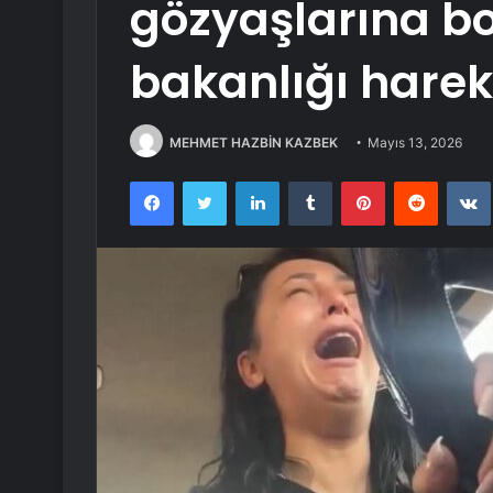
gözyaşlarına b
bakanlığı harek
MEHMET HAZBİN KAZBEK
Mayıs 13, 2026
Facebook
Twitter
LinkedIn
Tumblr
Pinterest
Reddit