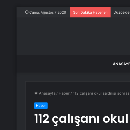
Düzce’de
Cuma, Ağustos 7 2026
Son Dakika Haberleri
ANASAY
Anasayfa
/
Haber
/
112 çalışanı okul saldırısı sonr
Haber
112 çalışanı okul