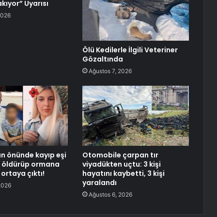
kıyor” Uyarısı
2026
Ölü Kedilerle İlgili Veteriner
Gözaltında
Ağustos 7, 2026
n önünde kayıp eşi
Otomobile çarpan tır
ı, öldürüp ormana
viyadükten uçtu: 3 kişi
ortaya çıktı!
hayatını kaybetti, 3 kişi
yaralandı
2026
Ağustos 6, 2026