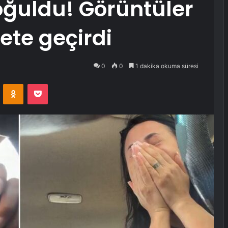
oğuldu! Görüntüler
ete geçirdi
0
0
1 dakika okuma süresi
VKontakte
Odnoklassniki
Pocket